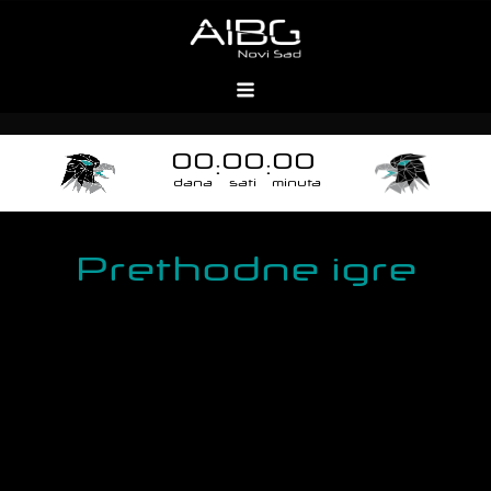
00
00
00
:
:
dana
sati
minuta
Prethodne igre