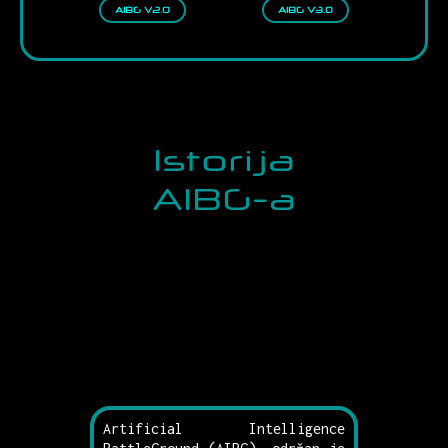
AIBG V2.0
AIBG V3.0
Istorija
AIBG-a
Artificial Intelligence