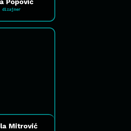
ja Popović
dizajner
la Mitrović