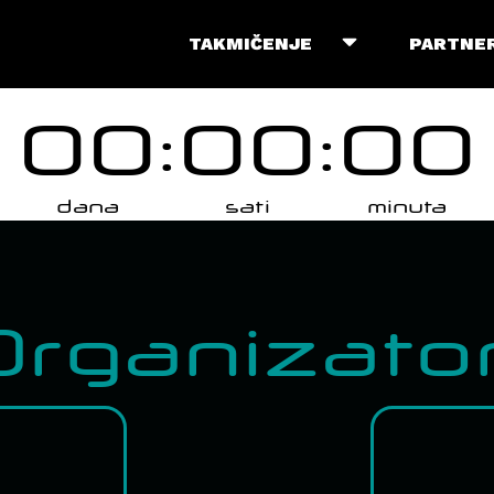
TAKMIČENJE
PARTNER
00
:
00
:
00
dana
sati
minuta
Organizator