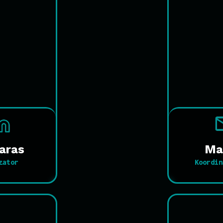
aras
Ma
zator
Koordin