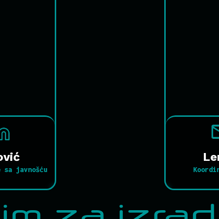
ović
Le
e sa javnošću
Koordi
im za izra