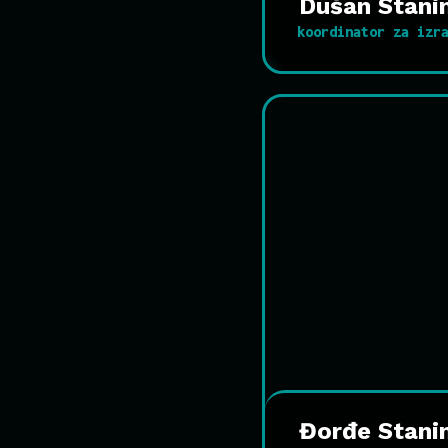
Dušan Stani
koordinator za izr
Đorđe Stani