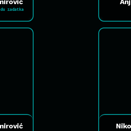
mirović
An
adu zadatka
mirović
Niko