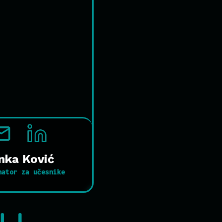
nka Ković
nator za učesnike
du